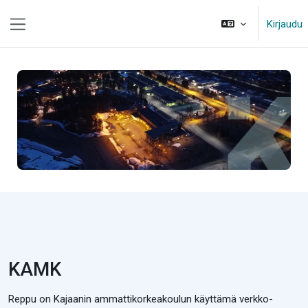
Siirry pääsisältöön
Kirjaudu
Sivupaneeli
KAMK
Reppu on Kajaanin ammattikorkeakoulun käyttämä verkko-