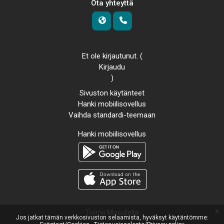
Ota yhteyttä
Et ole kirjautunut. (
Kirjaudu
)
Sivuston käytänteet
Hanki mobiilisovellus
Vaihda standardi-teemaan
Hanki mobiilisovellus
x
Toimii
Moodlella
Jos jatkat tämän verkkosivuston selaamista, hyväksyt käytäntömme: