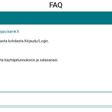
FAQ
eppu.kamk.fi
masta kohdasta Kirjaudu/Login.
tä käyttäjätunnuksesi ja salasanasi.