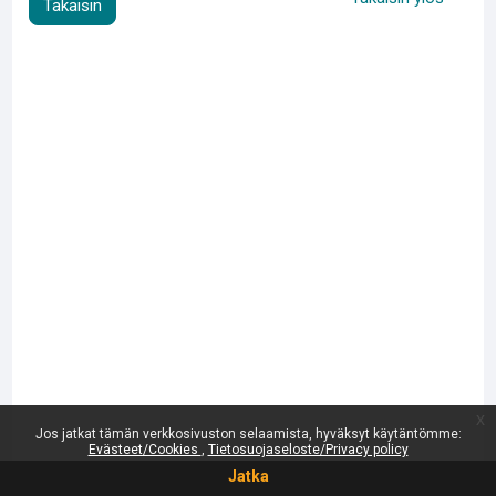
Takaisin
x
Jos jatkat tämän verkkosivuston selaamista, hyväksyt käytäntömme:
Evästeet/Cookies
Tietosuojaseloste/Privacy policy
Jatka