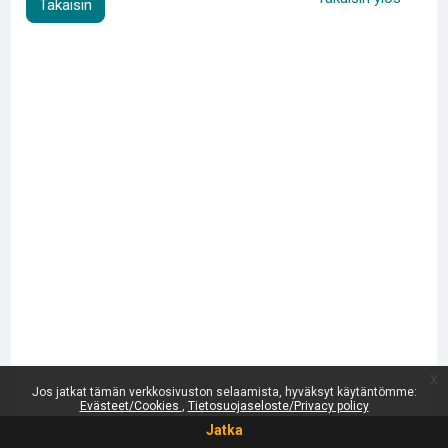
Takaisin
x
Jos jatkat tämän verkkosivuston selaamista, hyväksyt käytäntömme:
Evästeet/Cookies
Tietosuojaseloste/Privacy policy
Jatka