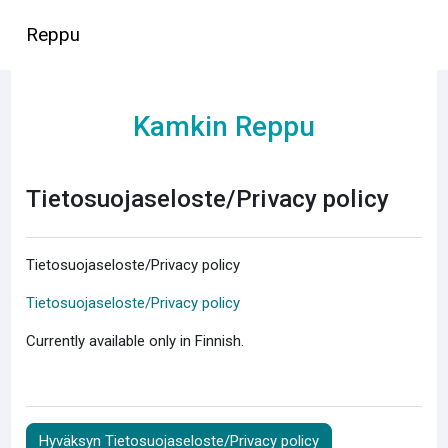
Siirry pääsisältöön
Reppu
Kamkin Reppu
Tietosuojaseloste/Privacy policy
Tietosuojaseloste/Privacy policy
Tietosuojaseloste/Privacy policy
Currently available only in Finnish.
Hyväksyn Tietosuojaseloste/Privacy policy