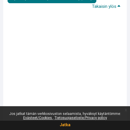
Takaisin ylös
x
Jos jatkat tämän verkkosivuston selaamista, hyväksyt käytäntömme:
Evästeet/Cookies
Tietosuojaseloste/Privacy policy
Jatka