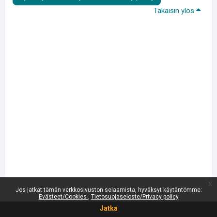
Takaisin ylös
x
Jos jatkat tämän verkkosivuston selaamista, hyväksyt käytäntömme:
Evästeet/Cookies
Tietosuojaseloste/Privacy policy
Jatka