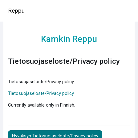
Siirry pääsisältöön
Reppu
Kamkin Reppu
Tietosuojaseloste/Privacy policy
Tietosuojaseloste/Privacy policy
Tietosuojaseloste/Privacy policy
Currently available only in Finnish.
Hyväksyn Tietosuojaseloste/Privacy policy