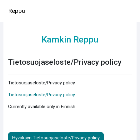
Siirry pääsisältöön
Reppu
Kamkin Reppu
Tietosuojaseloste/Privacy policy
Tietosuojaseloste/Privacy policy
Tietosuojaseloste/Privacy policy
Currently available only in Finnish.
Hyväksyn Tietosuojaseloste/Privacy policy