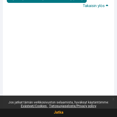
Takaisin ylös
x
Jos jatkat tämän verkkosivuston selaamista, hyväksyt käytäntömme:
Evästeet/Cookies
Tietosuojaseloste/Privacy policy
Jatka