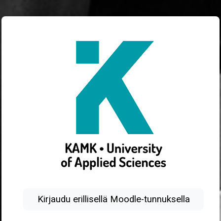
Siirry pääsisältöön
Kirjaudu Kamki
Ohita luodaksesi uuden tilin
Kirjaudu erillisellä Moodle-tunnuksella