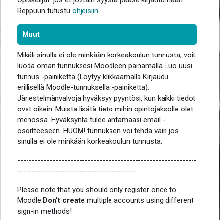
Opiskelijat: jos et jostain syystä pääse kirjautumaan
Reppuun tutustu
ohjeisiin
.
Muut
Mikäli sinulla ei ole minkään korkeakoulun tunnusta, voit
luoda oman tunnuksesi Moodleen painamalla Luo uusi
tunnus -painiketta (Löytyy klikkaamalla Kirjaudu
erillisellä Moodle-tunnuksella -painiketta).
Järjestelmänvalvoja hyväksyy pyyntösi, kun kaikki tiedot
ovat oikein. Muista lisätä tieto mihin opintojaksolle olet
menossa. Hyväksyntä tulee antamaasi email -
osoitteeseen. HUOM! tunnuksen voi tehdä vain jos
sinulla ei ole minkään korkeakoulun tunnusta.
-------------------------------------------------------------
----------------------------------------
Please note that you should only register once to
Moodle
.
Don't create
multiple accounts using different
sign-in methods!