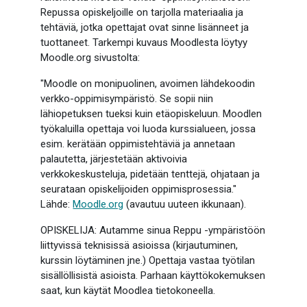
Repussa opiskeljoille on tarjolla materiaalia ja
tehtäviä, jotka opettajat ovat sinne lisänneet ja
tuottaneet. Tarkempi kuvaus Moodlesta löytyy
Moodle.org sivustolta:
"Moodle on monipuolinen, avoimen lähdekoodin
verkko-oppimisympäristö. Se sopii niin
lähiopetuksen tueksi kuin etäopiskeluun. Moodlen
työkaluilla opettaja voi luoda kurssialueen, jossa
esim. kerätään oppimistehtäviä ja annetaan
palautetta, järjestetään aktivoivia
verkkokeskusteluja, pidetään tenttejä, ohjataan ja
seurataan opiskelijoiden oppimisprosessia."
Lähde:
Moodle.org
(avautuu uuteen ikkunaan).
OPISKELIJA: Autamme sinua Reppu -ympäristöön
liittyvissä teknisissä asioissa (kirjautuminen,
kurssin löytäminen jne.) Opettaja vastaa työtilan
sisällöllisistä asioista. Parhaan käyttökokemuksen
saat, kun käytät Moodlea tietokoneella.