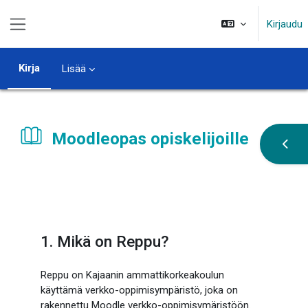
Siirry pääsisältöön
Kirjaudu
Sivupaneeli
Kirja
Lisää
Moodleopas opiskelijoille
Avaa 
Suorituksen vaatimukset
1. Mikä on Reppu?
Reppu on Kajaanin ammattikorkeakoulun
käyttämä verkko-oppimisympäristö, joka on
rakennettu Moodle verkko-oppimisymäristöön.