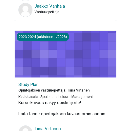
Jaakko Vanhala
Vastuuopettaja
Study Plan
2023-2024 (arkistoon 1/2028)
Study Plan
Opintojakson vastuuopettaja
:
Tiina Virtanen
Koulutusala
:
-Sports and Leisure Management
Kurssikuvaus näkyy opiskelijoille!
Laita tänne opintojakson kuvaus omin sanoin.
Tiina Virtanen