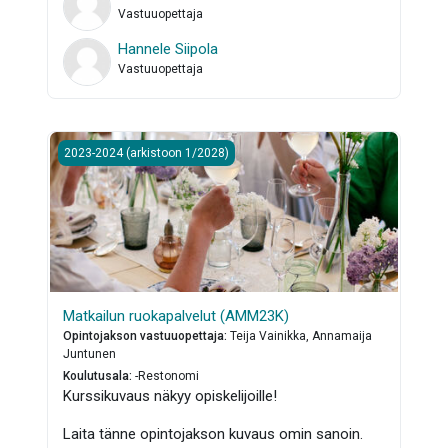
Vastuuopettaja
Hannele Siipola
Vastuuopettaja
Matkailun ruokapalvelut (AMM23K)
2023-2024 (arkistoon 1/2028)
Matkailun ruokapalvelut (AMM23K)
Opintojakson vastuuopettaja
:
Teija Vainikka, Annamaija
Juntunen
Koulutusala
:
-Restonomi
Kurssikuvaus näkyy opiskelijoille!
Laita tänne opintojakson kuvaus omin sanoin.