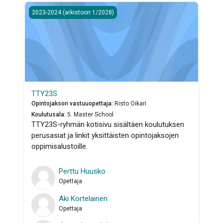
TTY23S
2023-2024 (arkistoon 1/2028)
TTY23S
Opintojakson vastuuopettaja
:
Risto Oikari
Koulutusala
:
5. Master School
TTY23S-ryhmän kotisivu sisältäen koulutuksen
perusasiat ja linkit yksittäisten opintojaksojen
oppimisalustoille.
Perttu Huusko
Opettaja
Aki Kortelainen
Opettaja