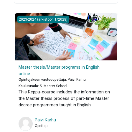
Master thesis/Master programs in English online
2023-2024 (arkistoon 1/2028)
Master thesis/Master programs in English
online
Opintojakson vastuuopettaja
:
Päivi Karhu
Koulutusala
:
5. Master School
This Reppu-course includes the information on
the Master thesis process of part-time Master
degree programmes taught in English.
Päivi Karhu
Opettaja