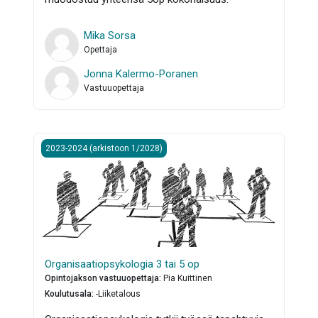
Mika Sorsa
Opettaja
Jonna Kalermo-Poranen
Vastuuopettaja
Organisaatiopsykologia 3 tai 5 op
2023-2024 (arkistoon 1/2028)
Organisaatiopsykologia 3 tai 5 op
Opintojakson vastuuopettaja
:
Pia Kuittinen
Koulutusala
:
-Liiketalous