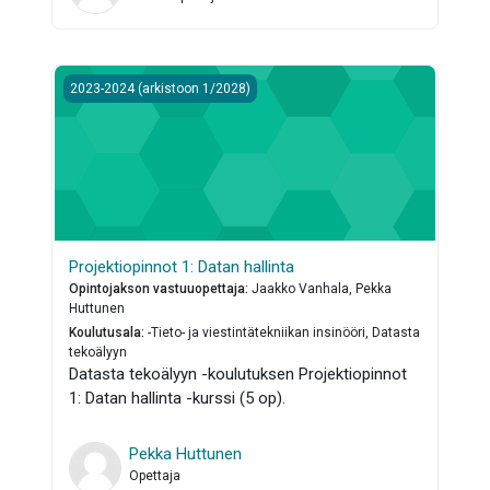
Projektiopinnot 1: Datan hallinta
2023-2024 (arkistoon 1/2028)
Projektiopinnot 1: Datan hallinta
Opintojakson vastuuopettaja
:
Jaakko Vanhala, Pekka
Huttunen
Koulutusala
:
-Tieto- ja viestintätekniikan insinööri, Datasta
tekoälyyn
Datasta tekoälyyn -koulutuksen Projektiopinnot
1: Datan hallinta -kurssi (5 op).
Pekka Huttunen
Opettaja