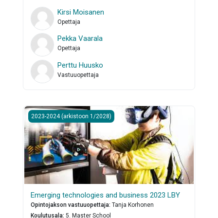
Kirsi Moisanen
Opettaja
Pekka Vaarala
Opettaja
Perttu Huusko
Vastuuopettaja
Emerging technologies and business 2023 LBY
2023-2024 (arkistoon 1/2028)
Emerging technologies and business 2023 LBY
Opintojakson vastuuopettaja
:
Tanja Korhonen
Koulutusala
:
5. Master School