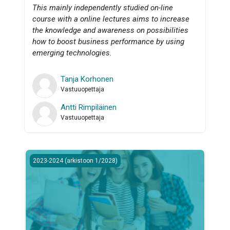
This mainly independently studied on-line
course with a online lectures aims to increase
the knowledge
and awareness on possibilities
how to boost business performance by using
emerging technologies.
Tanja Korhonen
Vastuuopettaja
Antti Rimpiläinen
Vastuuopettaja
Starttipaketti avoimen opiskelijoille
2023-2024 (arkistoon 1/2028)