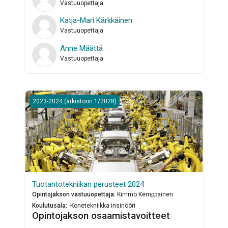
Vastuuopettaja
Katja-Mari Kärkkäinen
Vastuuopettaja
Anne Määttä
Vastuuopettaja
Tuotantotekniikan perusteet 2024
2023-2024 (arkistoon 1/2028)
Tuotantotekniikan perusteet 2024
Opintojakson vastuuopettaja
:
Kimmo Kemppainen
Koulutusala
:
-Konetekniikka insinööri
Opintojakson osaamistavoitteet