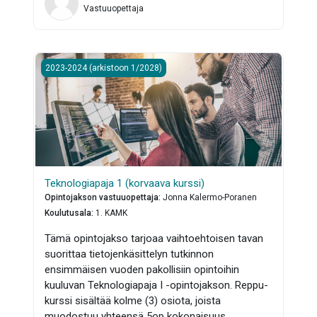
Vastuuopettaja
Teknologiapaja 1 (korvaava kurssi)
2023-2024 (arkistoon 1/2028)
Teknologiapaja 1 (korvaava kurssi)
Opintojakson vastuuopettaja
:
Jonna Kalermo-Poranen
Koulutusala
:
1. KAMK
Tämä opintojakso tarjoaa vaihtoehtoisen tavan
suorittaa tietojenkäsittelyn tutkinnon
ensimmäisen vuoden pakollisiin opintoihin
kuuluvan Teknologiapaja I -opintojakson. Reppu-
kurssi sisältää kolme (3) osiota, joista
muodostuu yhteensä 5op kokonaisuus.