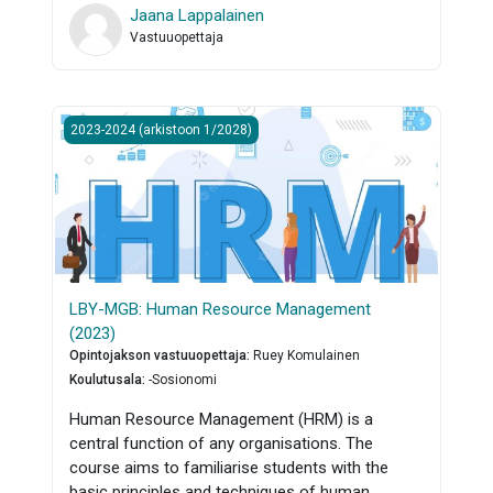
Jaana Lappalainen
Vastuuopettaja
LBY-MGB: Human Resource Management (2023)
2023-2024 (arkistoon 1/2028)
LBY-MGB: Human Resource Management
(2023)
Opintojakson vastuuopettaja
:
Ruey Komulainen
Koulutusala
:
-Sosionomi
Human Resource Management (HRM) is a
central function of any organisations. The
course aims to familiarise students with the
basic principles and techniques of human