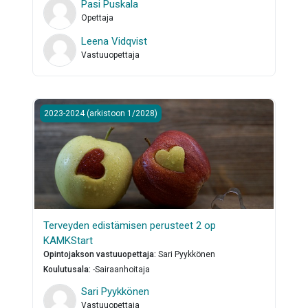
Pasi Puskala
Opettaja
Leena Vidqvist
Vastuuopettaja
Terveyden edistämisen perusteet 2 op KAMKStart
2023-2024 (arkistoon 1/2028)
Terveyden edistämisen perusteet 2 op
KAMKStart
Opintojakson vastuuopettaja
:
Sari Pyykkönen
Koulutusala
:
-Sairaanhoitaja
Sari Pyykkönen
Vastuuopettaja