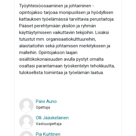
Työyhteisöosaaminen ja johtaminen -
opintojakso tarjoaa monipuolisen ja hyödyllisen
kattauksen työelämässä tarvittavia perustaitoja.
Pääset perehtymään yksilön ja ryhmän
käyttäytymiseen vaikuttaviin tekijöihin. Lisäksi
tutustut mm. organisaatiokulttuureihin,
alaistaitoihin sekä johtamisen merkitykseen ja
malleihin. Opintojakson laajan
sisältökokonaisuuden avulla pystyt omalta
osaltasi parantamaan työskentelyn tehokkuutta,
tuloksellista toimintaa ja työelämän laatua.
Päivi Auno
Opettaja
Olli Jääskeläinen
Vastuuopettaja
Pia Kuittinen