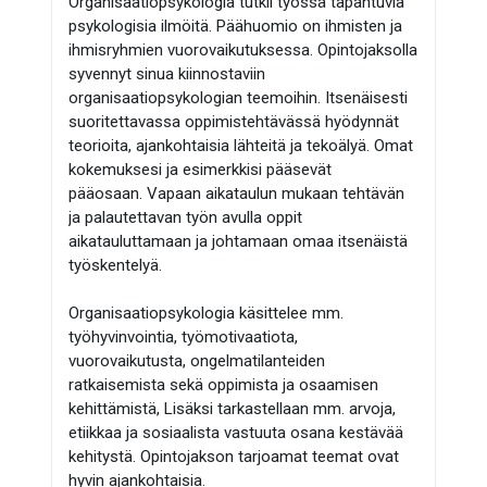
Organisaatiopsykologia tutkii työssä tapahtuvia
psykologisia ilmöitä. Päähuomio on ihmisten ja
ihmisryhmien vuorovaikutuksessa. Opintojaksolla
syvennyt sinua kiinnostaviin
organisaatiopsykologian teemoihin. Itsenäisesti
suoritettavassa oppimistehtävässä hyödynnät
teorioita, ajankohtaisia lähteitä ja tekoälyä. Omat
kokemuksesi ja esimerkkisi pääsevät
pääosaan. Vapaan aikataulun mukaan tehtävän
ja palautettavan työn avulla oppit
aikatauluttamaan ja johtamaan omaa itsenäistä
työskentelyä.
Organisaatiopsykologia käsittelee mm.
työhyvinvointia, työmotivaatiota,
vuorovaikutusta, ongelmatilanteiden
ratkaisemista sekä oppimista ja osaamisen
kehittämistä, Lisäksi tarkastellaan mm. arvoja,
etiikkaa ja sosiaalista vastuuta osana kestävää
kehitystä. Opintojakson tarjoamat teemat ovat
hyvin ajankohtaisia.