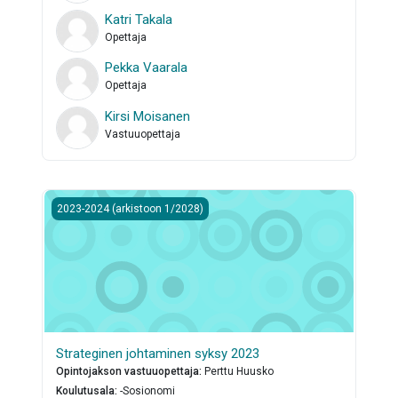
Katri Takala
Opettaja
Pekka Vaarala
Opettaja
Kirsi Moisanen
Vastuuopettaja
Strateginen johtaminen syksy 2023
2023-2024 (arkistoon 1/2028)
Strateginen johtaminen syksy 2023
Opintojakson vastuuopettaja
:
Perttu Huusko
Koulutusala
:
-Sosionomi