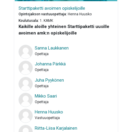
Starttipaketti avoimen opiskelijoille
Opintojakson vastuuopettaja
:
Henna Huusko
Koulutusala
:
1. KAMK
Kaikille aloille yhteinen Starttipaketti uusille
avoimen amk:n opiskelijoille
Sanna Laukkanen
Opettaja
Johanna Pärkkä
Opettaja
Juha Pyykönen
Opettaja
Mikko Saari
Opettaja
Henna Huusko
Vastuuopettaja
Riitta-Liisa Karjalainen