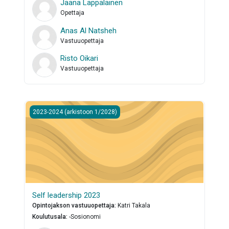
Jaana Lappalainen
Opettaja
Anas Al Natsheh
Vastuuopettaja
Risto Oikari
Vastuuopettaja
Self leadership 2023
2023-2024 (arkistoon 1/2028)
Self leadership 2023
Opintojakson vastuuopettaja
:
Katri Takala
Koulutusala
:
-Sosionomi