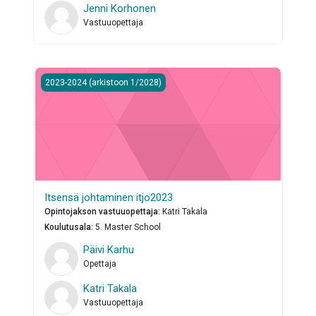
Jenni Korhonen
Vastuuopettaja
Itsensä johtaminen itjo2023
2023-2024 (arkistoon 1/2028)
Itsensä johtaminen itjo2023
Opintojakson vastuuopettaja
:
Katri Takala
Koulutusala
:
5. Master School
Päivi Karhu
Opettaja
Katri Takala
Vastuuopettaja