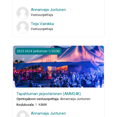
Annamaija Juntunen
Vastuuopettaja
Teija Vainikka
Vastuuopettaja
Tapahtuman järjestäminen (AMM24K)
2023-2024 (arkistoon 1/2028)
Tapahtuman järjestäminen (AMM24K)
Opintojakson vastuuopettaja
:
Annamaija Juntunen
Koulutusala
:
1. KAMK
Annamaija Juntunen