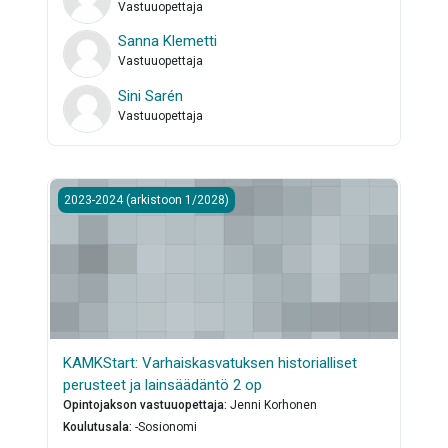
Vastuuopettaja
Sanna Klemetti
Vastuuopettaja
Sini Sarén
Vastuuopettaja
KAMKStart: Varhaiskasvatuksen historialliset perusteet ja 
2023-2024 (arkistoon 1/2028)
KAMKStart: Varhaiskasvatuksen historialliset
perusteet ja lainsäädäntö 2 op
Opintojakson vastuuopettaja
:
Jenni Korhonen
Koulutusala
:
-Sosionomi