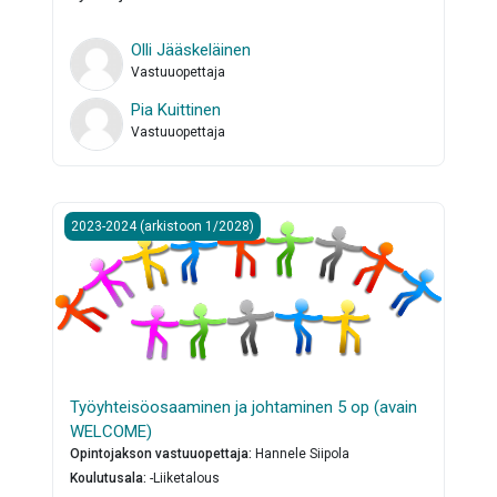
Olli Jääskeläinen
Vastuuopettaja
Pia Kuittinen
Vastuuopettaja
Työyhteisöosaaminen ja johtaminen 5 op (avain WELCOME
2023-2024 (arkistoon 1/2028)
Työyhteisöosaaminen ja johtaminen 5 op (avain
WELCOME)
Opintojakson vastuuopettaja
:
Hannele Siipola
Koulutusala
:
-Liiketalous