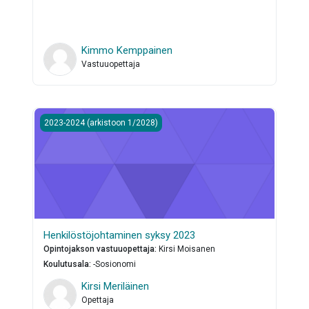
Kimmo Kemppainen
Vastuuopettaja
Henkilöstöjohtaminen syksy 2023
2023-2024 (arkistoon 1/2028)
Henkilöstöjohtaminen syksy 2023
Opintojakson vastuuopettaja
:
Kirsi Moisanen
Koulutusala
:
-Sosionomi
Kirsi Meriläinen
Opettaja