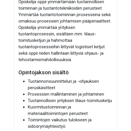
Opiskelija oppii ymmärtämään tuotannollisen
toiminnan ja tuotantotekniikoiden perusteet.
Ymmärtää tuotantotoiminnan prosesseina sekä
omaksuu prosessien johtamisen pääperiaatteet.
Opiskelija ymmärtää yrityksen
tuotantoprosessin, sisältäen mm. tilaus-
toimitusketjun ja hahmottaa
tuotantoprosesseihin liittyvät logistiset ketjut
sekä oppii niiden hallintaan liittyviä ohjaus- ja
tehostamismahdollisuuksia.
Opintojakson sisältö
Tuotannonsuunnittelun ja -ohjauksen
peruskäsitteet
Prosessien mallintaminen ja johtaminen
Tuotannollisen yrityksen tilaus-toimitusketju
Kuormitustoiminnan ja
materiaalitoimintojen perusteet
Toimintojen vaikutus tulokseen ja
sidosrymäyhteistyö