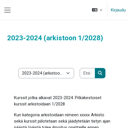
Siirry pääsisältöön
Kirjaudu
Sivupaneeli
2023-2024 (arkistoon 1/2028)
Etsi kursseja
Kurssikategoriat
Etsi kursseja
Kurssit jotka alkavat 2023-2024. Pitkäkestoiset
kurssit arkistoidaan 1/2028
Kun kategoria arkistoidaan nimeen xxxxx Arkisto
sekä kurssit piilotetaan sekä jäädytetään tietyn ajan
päästä (näistä tulee ilmoitus opettajille ennen