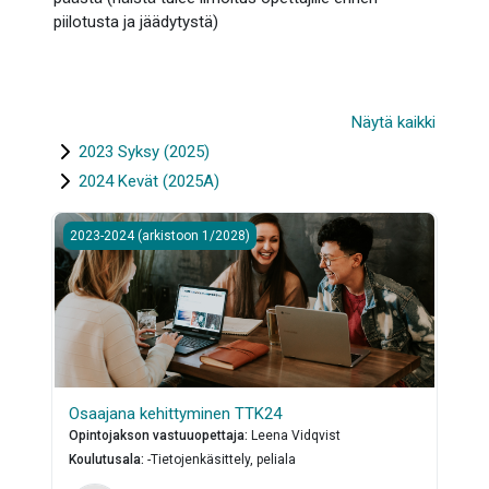
piilotusta ja jäädytystä)
Näytä kaikki
2023 Syksy (2025)
2024 Kevät (2025A)
Osaajana kehittyminen TTK24
2023-2024 (arkistoon 1/2028)
Osaajana kehittyminen TTK24
Opintojakson vastuuopettaja
:
Leena Vidqvist
Koulutusala
:
-Tietojenkäsittely, peliala