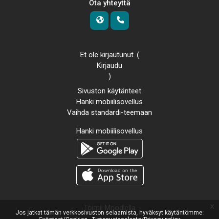
Ota yhteyttä
Et ole kirjautunut. (
Kirjaudu
)
Sivuston käytänteet
Hanki mobiilisovellus
Vaihda standardi-teemaan
Hanki mobiilisovellus
x
Toimii
Moodlella
Jos jatkat tämän verkkosivuston selaamista, hyväksyt käytäntömme: