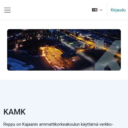
Siirry pääsisältöön
Kirjaudu
Sivupaneeli
KAMK
Reppu on Kajaanin ammattikorkeakoulun käyttämä verkko-