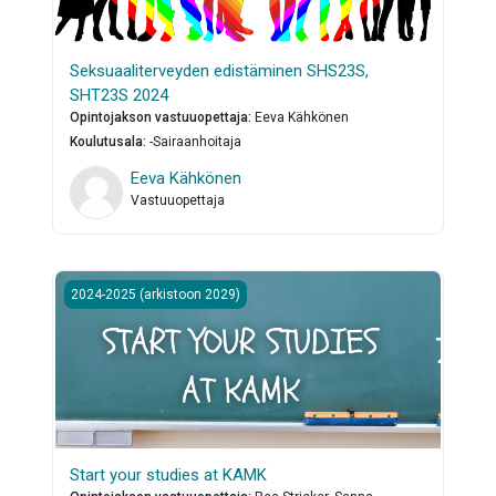
Seksuaaliterveyden edistäminen SHS23S,
SHT23S 2024
Opintojakson vastuuopettaja
:
Eeva Kähkönen
Koulutusala
:
-Sairaanhoitaja
Eeva Kähkönen
Vastuuopettaja
Start your studies at KAMK
2024-2025 (arkistoon 2029)
Start your studies at KAMK