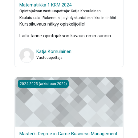
Matematiikka 1 KRM 2024
Opintojakson vastuuopettaja
:
Katja Komulainen
Koulutusala
:
-Rakennus- ja yhdyskuntatekniikka insinööri
Kurssikuvaus näkyy opiskelijoille!
Laita tänne opintojakson kuvaus omin sanoin.
Katja Komulainen
Vastuuopettaja
Master's Degree in Game Business Management 2024 (full-
2024-2025 (arkistoon 2029)
Master's Degree in Game Business Management