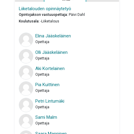
Liiketalouden opinnäytetyö
Opintojakson vastuuopettaja
:
Päivi Dahl
Koulutusala
:
-Liiketalous
Elina Jääskeläinen
Opettaja
Olli Jääskeläinen
Opettaja
Aki Kortelainen
Opettaja
Pia Kuittinen
Opettaja
Petri Lintumäki
Opettaja
Sami Malm
Opettaja
Saara Manninen