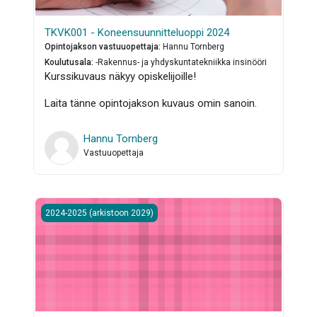
TKVK001 - Koneensuunnitteluoppi 2024
Opintojakson vastuuopettaja
:
Hannu Tornberg
Koulutusala
:
-Rakennus- ja yhdyskuntatekniikka insinööri
Kurssikuvaus näkyy opiskelijoille!
Laita tänne opintojakson kuvaus omin sanoin.
Hannu Tornberg
Vastuuopettaja
Matematiikka 1 KRM 2024
2024-2025 (arkistoon 2029)