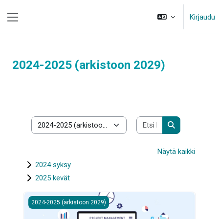
Siirry pääsisältöön
Kirjaudu
Sivupaneeli
2024-2025 (arkistoon 2029)
Etsi kursseja
Kurssikategoriat
Etsi kursseja
Näytä kaikki
2024 syksy
2025 kevät
2025 Projektitoiminta 1
2024-2025 (arkistoon 2029)