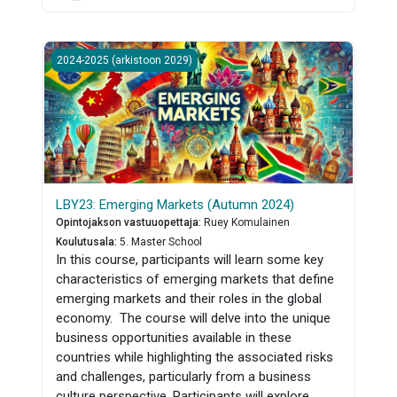
LBY23: Emerging Markets (Autumn 2024)
2024-2025 (arkistoon 2029)
LBY23: Emerging Markets (Autumn 2024)
Opintojakson vastuuopettaja
:
Ruey Komulainen
Koulutusala
:
5. Master School
In this course, participants will learn some key
characteristics of emerging markets that define
emerging markets and their roles in the global
economy.
The course will delve into the unique
business opportunities available in these
countries while highlighting the associated risks
and challenges, particularly from a business
culture perspective. Participants will explore