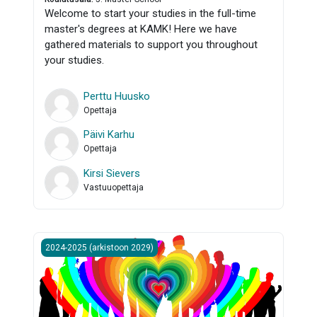
Welcome to start your studies in the full-time
master's degrees at KAMK! Here we have
gathered materials to support you throughout
your studies.
Perttu Huusko
Opettaja
Päivi Karhu
Opettaja
Kirsi Sievers
Vastuuopettaja
Seksuaaliterveyden edistäminen SHS23S, SHT23S 2024
2024-2025 (arkistoon 2029)