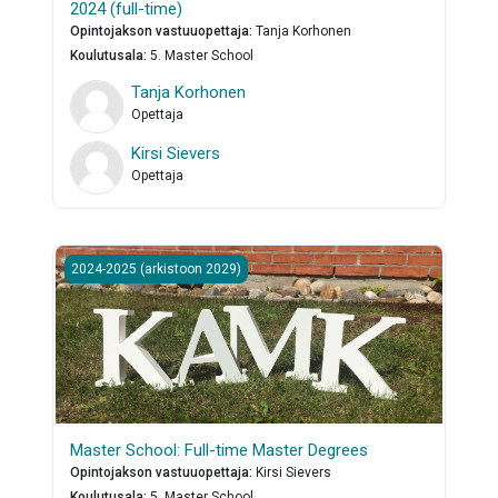
2024 (full-time)
Opintojakson vastuuopettaja
:
Tanja Korhonen
Koulutusala
:
5. Master School
Tanja Korhonen
Opettaja
Kirsi Sievers
Opettaja
Master School: Full-time Master Degrees
2024-2025 (arkistoon 2029)
Master School: Full-time Master Degrees
Opintojakson vastuuopettaja
:
Kirsi Sievers
Koulutusala
:
5. Master School