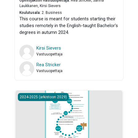
Opintojakson vastuuopettaja
:
Rea Stricker, Sanna
Laukkanen, Kirsi Sievers
Koulutusala
:
2. Business
This course is meant for students starting their
studies remotely in the English-taught Bachelor's
degrees in autumn 2024.
Kirsi Sievers
Vastuuopettaja
Rea Stricker
Vastuuopettaja
Liiketalouden opinnäytetyö
2024-2025 (arkistoon 2029)