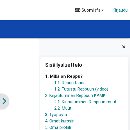
Suomi ‎(fi)‎
Kirjaudu
Lohkot
Ohita Sisällysluettelo
Sisällysluettelo
1. Mikä on Reppu?
1.1. Repun tarina
1.2. Tutustu Reppuun (video)
2. Kirjautuminen Reppuun KAMK
2.1. Kirjautuminen Reppuun muut
2.2. Muut
3. Työpöytä
4. Omat kurssini
5. Oma profiili