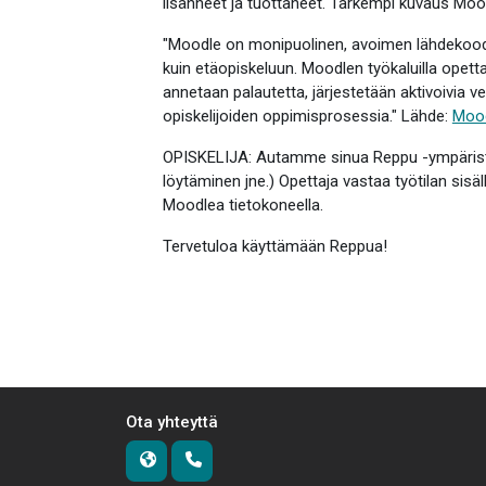
lisänneet ja tuottaneet. Tarkempi kuvaus Moo
"Moodle on monipuolinen, avoimen lähdekoodi
kuin etäopiskeluun. Moodlen työkaluilla opett
annetaan palautetta, järjestetään aktivoivia v
opiskelijoiden oppimisprosessia." Lähde:
Mood
OPISKELIJA: Autamme sinua Reppu -ympäristöön
löytäminen jne.) Opettaja vastaa työtilan sisä
Moodlea tietokoneella.
Tervetuloa käyttämään Reppua!
Ota yhteyttä