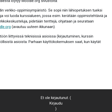
dlesta löytyy Moodle.org sivustolta:
n verkko-oppimisympäristö. Se sopii niin lähiopetuksen tueksi
aja voi luoda kurssialueen, jossa esim. kerätään oppimistehtäviä ja
erkkokeskusteluja, pidetään tenttejä, ohjataan ja seurataan
le.org
(avautuu uuteen ikkunaan).
 liittyvissä teknisissä asioissa (kirjautuminen, kurssin
llöllisistä asioista. Parhaan käyttökokemuksen saat, kun käytät
Et ole kirjautunut. (
Kirjaudu
)