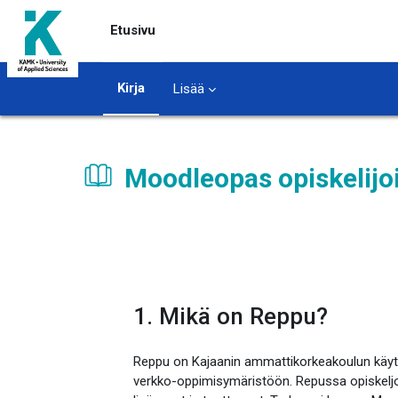
Siirry pääsisältöön
Etusivu
Kirja
Lisää
Moodleopas opiskelijoi
Suorituksen vaatimukset
1. Mikä on Reppu?
Reppu on Kajaanin ammattikorkeakoulun käyt
verkko-oppimisymäristöön. Repussa opiskeljoill