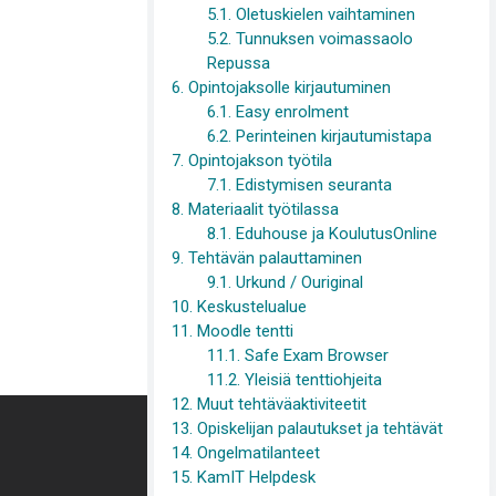
5.1. Oletuskielen vaihtaminen
5.2. Tunnuksen voimassaolo
Repussa
6. Opintojaksolle kirjautuminen
6.1. Easy enrolment
6.2. Perinteinen kirjautumistapa
7. Opintojakson työtila
7.1. Edistymisen seuranta
8. Materiaalit työtilassa
8.1. Eduhouse ja KoulutusOnline
9. Tehtävän palauttaminen
9.1. Urkund / Ouriginal
10. Keskustelualue
11. Moodle tentti
11.1. Safe Exam Browser
11.2. Yleisiä tenttiohjeita
12. Muut tehtäväaktiviteetit
Hanki mobiilisovellus
13. Opiskelijan palautukset ja tehtävät
14. Ongelmatilanteet
15. KamIT Helpdesk