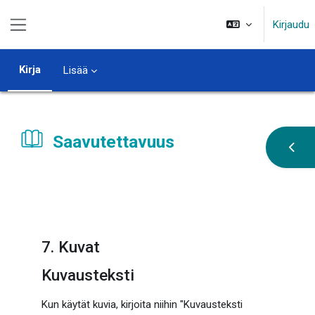
Siirry pääsisältöön
Kirjaudu
Sivupaneeli
Kirja
Lisää
Saavutettavuus
Avaa 
Suorituksen vaatimukset
7. Kuvat
Kuvausteksti
Kun käytät kuvia, kirjoita niihin "Kuvausteksti