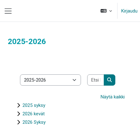
Siirry pääsisältöön
Kirjaudu
Sivupaneeli
2025-2026
Etsi kursseja
Kurssikategoriat
Etsi kursseja
Näytä kaikki
2025 syksy
2026 kevät
2026 Syksy