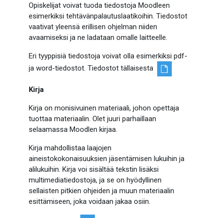
Opiskelijat voivat tuoda tiedostoja Moodleen
esimerkiksi tehtävänpalautuslaatikoihin. Tiedostot
vaativat yleensä erillisen ohjelman niiden
avaamiseksi ja ne ladataan omalle laitteelle.
Eri tyyppisiä tiedostoja voivat olla esimerkiksi pdf-
ja word-tiedostot. Tiedostot tällaisesta
Kirja
Kirja on monisivuinen materiaali, johon opettaja
tuottaa materiaalin. Olet juuri parhaillaan
selaamassa Moodlen kirjaa.
Kirja mahdollistaa laajojen
aineistokokonaisuuksien jäsentämisen lukuihin ja
alilukuihin. Kirja voi sisältää tekstin lisäksi
multimediatiedostoja, ja se on hyödyllinen
sellaisten pitkien ohjeiden ja muun materiaalin
esittämiseen, joka voidaan jakaa osiin.