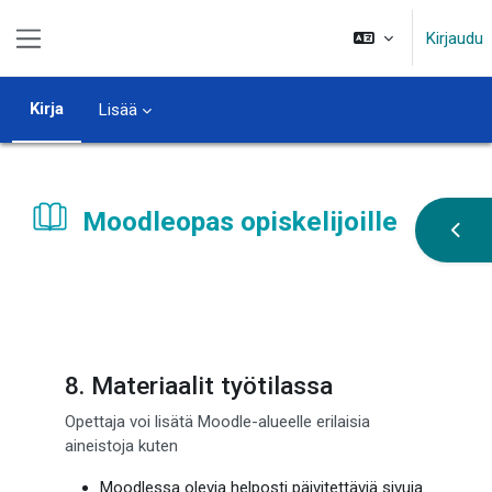
Siirry pääsisältöön
Kirjaudu
Sivupaneeli
Kirja
Lisää
Moodleopas opiskelijoille
Avaa 
Suorituksen vaatimukset
8. Materiaalit työtilassa
Opettaja voi lisätä Moodle-alueelle erilaisia
aineistoja kuten
Moodlessa olevia helposti päivitettäviä sivuja